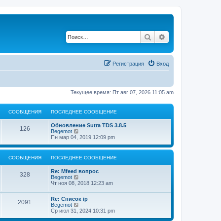
Поиск
Расширенный по
Регистрация
Вход
Текущее время: Пт авг 07, 2026 11:05 am
СООБЩЕНИЯ
ПОСЛЕДНЕЕ СООБЩЕНИЕ
Обновление Sutra TDS 3.8.5
126
П
Begemot
е
Пн мар 04, 2019 12:09 pm
р
е
й
СООБЩЕНИЯ
ПОСЛЕДНЕЕ СООБЩЕНИЕ
т
и
Re: Mfeed вопрос
к
328
П
Begemot
п
е
Чт ноя 08, 2018 12:23 am
о
р
с
е
л
Re: Список ip
й
2091
е
П
Begemot
т
д
е
Ср июл 31, 2024 10:31 pm
и
н
р
к
е