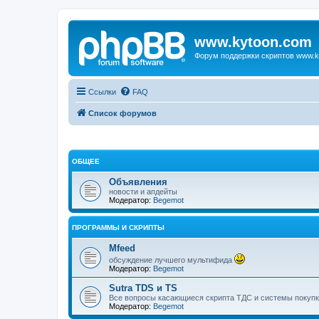
www.kytoon.com
Форум поддержки скриптов www.k
Ссылки
FAQ
Список форумов
ОБЩЕЕ
Объявления
новости и апдейты
Модератор:
Begemot
ПРОГРАММЫ И СКРИПТЫ
Mfeed
обсуждение лучшего мультифида
Модератор:
Begemot
Sutra TDS и TS
Все вопросы касающиеся скрипта ТДС и системы покупк
Модератор:
Begemot