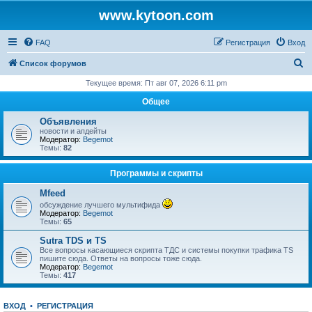
www.kytoon.com
FAQ
Регистрация
Вход
П
Список форумов
о
Текущее время: Пт авг 07, 2026 6:11 pm
и
Общее
с
Объявления
к
новости и апдейты
Модератор:
Begemot
Темы:
82
Программы и скрипты
Mfeed
обсуждение лучшего мультифида
Модератор:
Begemot
Темы:
65
Sutra TDS и TS
Все вопросы касающиеся скрипта ТДС и системы покупки трафика TS
пишите сюда. Ответы на вопросы тоже сюда.
Модератор:
Begemot
Темы:
417
ВХОД
•
РЕГИСТРАЦИЯ