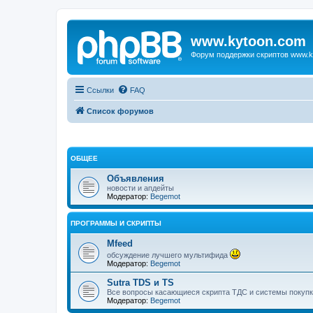
www.kytoon.com
Форум поддержки скриптов www.k
Ссылки
FAQ
Список форумов
ОБЩЕЕ
Объявления
новости и апдейты
Модератор:
Begemot
ПРОГРАММЫ И СКРИПТЫ
Mfeed
обсуждение лучшего мультифида
Модератор:
Begemot
Sutra TDS и TS
Все вопросы касающиеся скрипта ТДС и системы покупк
Модератор:
Begemot