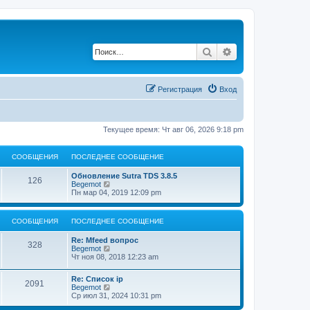
Поиск
Расширенный по
Регистрация
Вход
Текущее время: Чт авг 06, 2026 9:18 pm
СООБЩЕНИЯ
ПОСЛЕДНЕЕ СООБЩЕНИЕ
Обновление Sutra TDS 3.8.5
126
П
Begemot
е
Пн мар 04, 2019 12:09 pm
р
е
й
СООБЩЕНИЯ
ПОСЛЕДНЕЕ СООБЩЕНИЕ
т
и
Re: Mfeed вопрос
к
328
П
Begemot
п
е
Чт ноя 08, 2018 12:23 am
о
р
с
е
л
Re: Список ip
й
2091
е
П
Begemot
т
д
е
Ср июл 31, 2024 10:31 pm
и
н
р
к
е