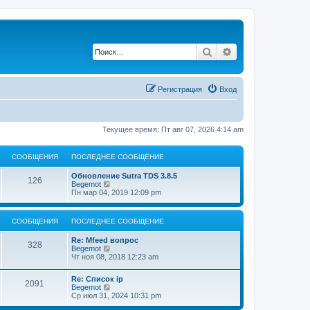
Поиск
Расширенный по
Регистрация
Вход
Текущее время: Пт авг 07, 2026 4:14 am
СООБЩЕНИЯ
ПОСЛЕДНЕЕ СООБЩЕНИЕ
Обновление Sutra TDS 3.8.5
126
П
Begemot
е
Пн мар 04, 2019 12:09 pm
р
е
й
СООБЩЕНИЯ
ПОСЛЕДНЕЕ СООБЩЕНИЕ
т
и
Re: Mfeed вопрос
к
328
П
Begemot
п
е
Чт ноя 08, 2018 12:23 am
о
р
с
е
л
Re: Список ip
й
2091
е
П
Begemot
т
д
е
Ср июл 31, 2024 10:31 pm
и
н
р
к
е