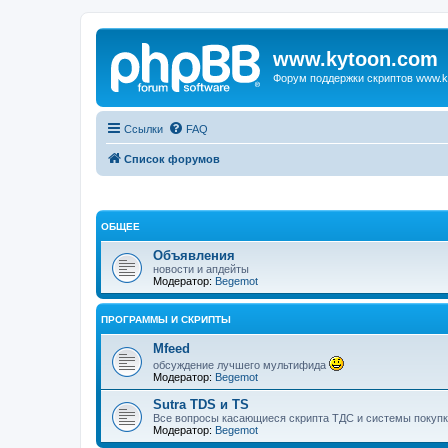
www.kytoon.com
Форум поддержки скриптов www.k
Ссылки
FAQ
Список форумов
ОБЩЕЕ
Объявления
новости и апдейты
Модератор:
Begemot
ПРОГРАММЫ И СКРИПТЫ
Mfeed
обсуждение лучшего мультифида
Модератор:
Begemot
Sutra TDS и TS
Все вопросы касающиеся скрипта ТДС и системы покупк
Модератор:
Begemot