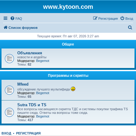
www.kytoon.com
FAQ
Регистрация
Вход
П
Список форумов
о
Текущее время: Пт авг 07, 2026 3:27 am
и
Общее
с
Объявления
к
новости и апдейты
Модератор:
Begemot
Темы:
82
Программы и скрипты
Mfeed
обсуждение лучшего мультифида
Модератор:
Begemot
Темы:
65
Sutra TDS и TS
Все вопросы касающиеся скрипта ТДС и системы покупки трафика TS
пишите сюда. Ответы на вопросы тоже сюда.
Модератор:
Begemot
Темы:
417
ВХОД
•
РЕГИСТРАЦИЯ