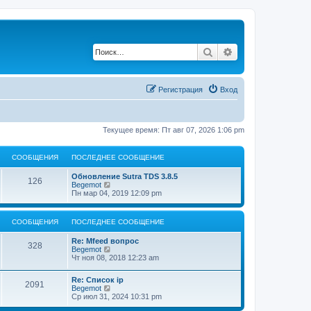
Поиск
Расширенный по
Регистрация
Вход
Текущее время: Пт авг 07, 2026 1:06 pm
СООБЩЕНИЯ
ПОСЛЕДНЕЕ СООБЩЕНИЕ
Обновление Sutra TDS 3.8.5
126
П
Begemot
е
Пн мар 04, 2019 12:09 pm
р
е
й
СООБЩЕНИЯ
ПОСЛЕДНЕЕ СООБЩЕНИЕ
т
и
Re: Mfeed вопрос
к
328
П
Begemot
п
е
Чт ноя 08, 2018 12:23 am
о
р
с
е
л
Re: Список ip
й
2091
е
П
Begemot
т
д
е
Ср июл 31, 2024 10:31 pm
и
н
р
к
е