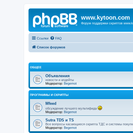
www.kytoon.com
Форум поддержки скриптов www.k
Ссылки
FAQ
Список форумов
ОБЩЕЕ
Объявления
новости и апдейты
Модератор:
Begemot
ПРОГРАММЫ И СКРИПТЫ
Mfeed
обсуждение лучшего мультифида
Модератор:
Begemot
Sutra TDS и TS
Все вопросы касающиеся скрипта ТДС и системы покупк
Модератор:
Begemot