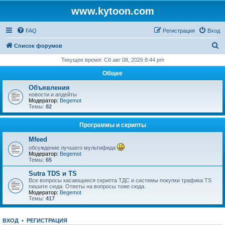
www.kytoon.com
FAQ
Регистрация
Вход
П
Список форумов
о
Текущее время: Сб авг 08, 2026 8:44 pm
и
Общее
с
Объявления
к
новости и апдейты
Модератор:
Begemot
Темы:
82
Программы и скрипты
Mfeed
обсуждение лучшего мультифида
Модератор:
Begemot
Темы:
65
Sutra TDS и TS
Все вопросы касающиеся скрипта ТДС и системы покупки трафика TS
пишите сюда. Ответы на вопросы тоже сюда.
Модератор:
Begemot
Темы:
417
ВХОД
•
РЕГИСТРАЦИЯ