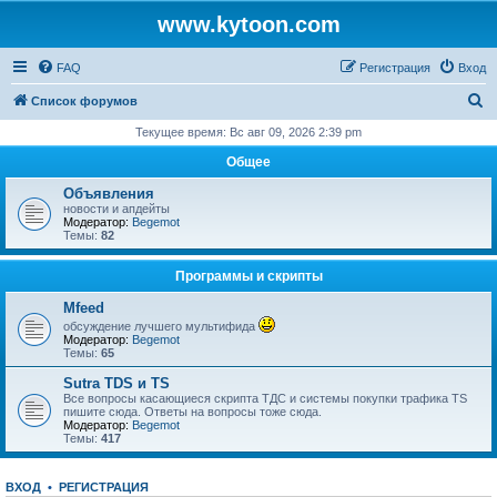
www.kytoon.com
FAQ
Регистрация
Вход
П
Список форумов
о
Текущее время: Вс авг 09, 2026 2:39 pm
и
Общее
с
Объявления
к
новости и апдейты
Модератор:
Begemot
Темы:
82
Программы и скрипты
Mfeed
обсуждение лучшего мультифида
Модератор:
Begemot
Темы:
65
Sutra TDS и TS
Все вопросы касающиеся скрипта ТДС и системы покупки трафика TS
пишите сюда. Ответы на вопросы тоже сюда.
Модератор:
Begemot
Темы:
417
ВХОД
•
РЕГИСТРАЦИЯ