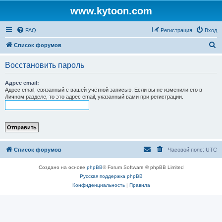
www.kytoon.com
FAQ
Регистрация
Вход
П
Список форумов
о
Восстановить пароль
и
с
Адрес email:
Адрес email, связанный с вашей учётной записью. Если вы не изменили его в
к
Личном разделе, то это адрес email, указанный вами при регистрации.
Список форумов
Часовой пояс:
UTC
Создано на основе
phpBB
® Forum Software © phpBB Limited
Русская поддержка phpBB
Конфиденциальность
|
Правила