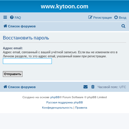
www.kytoon.com
FAQ
Регистрация
Вход
П
Список форумов
о
Восстановить пароль
и
с
Адрес email:
Адрес email, связанный с вашей учётной записью. Если вы не изменили его в
к
Личном разделе, то это адрес email, указанный вами при регистрации.
Список форумов
Часовой пояс:
UTC
Создано на основе
phpBB
® Forum Software © phpBB Limited
Русская поддержка phpBB
Конфиденциальность
|
Правила