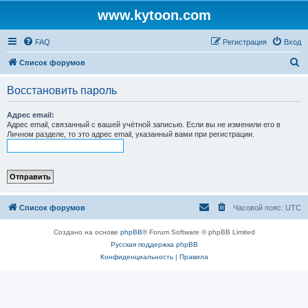
www.kytoon.com
FAQ
Регистрация
Вход
П
Список форумов
о
Восстановить пароль
и
с
Адрес email:
Адрес email, связанный с вашей учётной записью. Если вы не изменили его в
к
Личном разделе, то это адрес email, указанный вами при регистрации.
Список форумов
Часовой пояс:
UTC
Создано на основе
phpBB
® Forum Software © phpBB Limited
Русская поддержка phpBB
Конфиденциальность
|
Правила