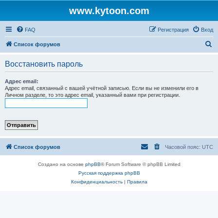
www.kytoon.com
FAQ
Регистрация
Вход
П
Список форумов
о
Восстановить пароль
и
с
Адрес email:
Адрес email, связанный с вашей учётной записью. Если вы не изменили его в
к
Личном разделе, то это адрес email, указанный вами при регистрации.
Список форумов
Часовой пояс:
UTC
Создано на основе
phpBB
® Forum Software © phpBB Limited
Русская поддержка phpBB
Конфиденциальность
|
Правила