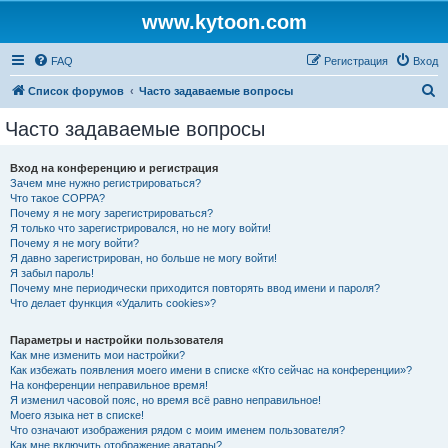
www.kytoon.com
FAQ
Регистрация
Вход
П
Список форумов
Часто задаваемые вопросы
о
Часто задаваемые вопросы
и
с
Вход на конференцию и регистрация
Зачем мне нужно регистрироваться?
к
Что такое COPPA?
Почему я не могу зарегистрироваться?
Я только что зарегистрировался, но не могу войти!
Почему я не могу войти?
Я давно зарегистрирован, но больше не могу войти!
Я забыл пароль!
Почему мне периодически приходится повторять ввод имени и пароля?
Что делает функция «Удалить cookies»?
Параметры и настройки пользователя
Как мне изменить мои настройки?
Как избежать появления моего имени в списке «Кто сейчас на конференции»?
На конференции неправильное время!
Я изменил часовой пояс, но время всё равно неправильное!
Моего языка нет в списке!
Что означают изображения рядом с моим именем пользователя?
Как мне включить отображение аватары?