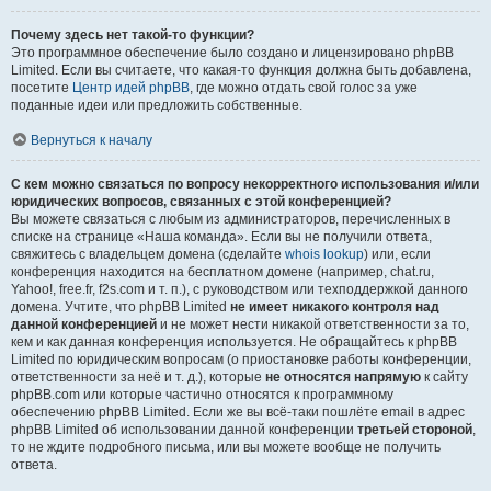
Почему здесь нет такой-то функции?
Это программное обеспечение было создано и лицензировано phpBB
Limited. Если вы считаете, что какая-то функция должна быть добавлена,
посетите
Центр идей phpBB
, где можно отдать свой голос за уже
поданные идеи или предложить собственные.
Вернуться к началу
С кем можно связаться по вопросу некорректного использования и/или
юридических вопросов, связанных с этой конференцией?
Вы можете связаться с любым из администраторов, перечисленных в
списке на странице «Наша команда». Если вы не получили ответа,
свяжитесь с владельцем домена (сделайте
whois lookup
) или, если
конференция находится на бесплатном домене (например, chat.ru,
Yahoo!, free.fr, f2s.com и т. п.), с руководством или техподдержкой данного
домена. Учтите, что phpBB Limited
не имеет никакого контроля над
данной конференцией
и не может нести никакой ответственности за то,
кем и как данная конференция используется. Не обращайтесь к phpBB
Limited по юридическим вопросам (о приостановке работы конференции,
ответственности за неё и т. д.), которые
не относятся напрямую
к сайту
phpBB.com или которые частично относятся к программному
обеспечению phpBB Limited. Если же вы всё-таки пошлёте email в адрес
phpBB Limited об использовании данной конференции
третьей стороной
,
то не ждите подробного письма, или вы можете вообще не получить
ответа.