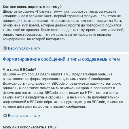
Как мне вновь поднять мою тему?
Щёлкнув по ссылке «Поднять тему» при просмотре темы, вы можете
«поднять» её в верхнюю часть первой страницы форума. Если этого не
происходит, то это означает, что возможность поднятия тем могла быть
отключена, или время, которое должно пройти до повторного поднятия
темы, ещё не прошло. Также можно поднять тему, просто ответив на неё,
однако удостоверьтесь, что тем самым вы не нарушаете правила
конференции, на которой находитесь.
Вернуться к началу
Форматирование сообщений и типы создаваемых тем
Что такое BBCode?
BBCode — это особая реализация HTML, предлагающая большие
возможности по форматированию отдельных частей сообщения.
Возможность использования BBCode определяется администратором,
однако BBCode также может быть отключён на уровне сообщения в
форме для его отправки. BBCode очень похож на HTML, но теги в нём
заключаются в квадратные скобки [ и ], а не в < и >. За дополнительной
информацией о BBCode обратитесь к руководству по BBCode, ссылка на
которое доступна из формы отправки сообщений.
Вернуться к началу
Могу ли я использовать HTML?