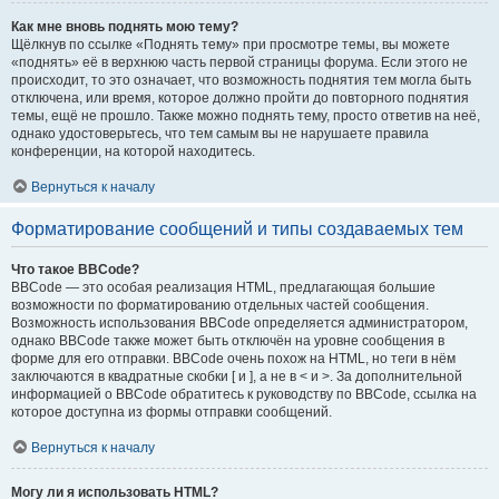
Как мне вновь поднять мою тему?
Щёлкнув по ссылке «Поднять тему» при просмотре темы, вы можете
«поднять» её в верхнюю часть первой страницы форума. Если этого не
происходит, то это означает, что возможность поднятия тем могла быть
отключена, или время, которое должно пройти до повторного поднятия
темы, ещё не прошло. Также можно поднять тему, просто ответив на неё,
однако удостоверьтесь, что тем самым вы не нарушаете правила
конференции, на которой находитесь.
Вернуться к началу
Форматирование сообщений и типы создаваемых тем
Что такое BBCode?
BBCode — это особая реализация HTML, предлагающая большие
возможности по форматированию отдельных частей сообщения.
Возможность использования BBCode определяется администратором,
однако BBCode также может быть отключён на уровне сообщения в
форме для его отправки. BBCode очень похож на HTML, но теги в нём
заключаются в квадратные скобки [ и ], а не в < и >. За дополнительной
информацией о BBCode обратитесь к руководству по BBCode, ссылка на
которое доступна из формы отправки сообщений.
Вернуться к началу
Могу ли я использовать HTML?