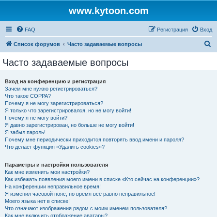
www.kytoon.com
FAQ
Регистрация
Вход
П
Список форумов
Часто задаваемые вопросы
о
Часто задаваемые вопросы
и
с
Вход на конференцию и регистрация
Зачем мне нужно регистрироваться?
к
Что такое COPPA?
Почему я не могу зарегистрироваться?
Я только что зарегистрировался, но не могу войти!
Почему я не могу войти?
Я давно зарегистрирован, но больше не могу войти!
Я забыл пароль!
Почему мне периодически приходится повторять ввод имени и пароля?
Что делает функция «Удалить cookies»?
Параметры и настройки пользователя
Как мне изменить мои настройки?
Как избежать появления моего имени в списке «Кто сейчас на конференции»?
На конференции неправильное время!
Я изменил часовой пояс, но время всё равно неправильное!
Моего языка нет в списке!
Что означают изображения рядом с моим именем пользователя?
Как мне включить отображение аватары?