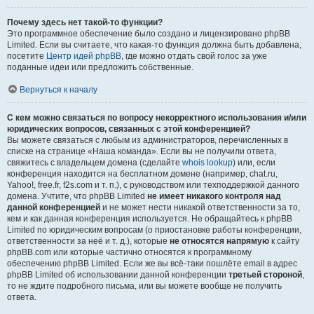
Почему здесь нет такой-то функции?
Это программное обеспечение было создано и лицензировано phpBB
Limited. Если вы считаете, что какая-то функция должна быть добавлена,
посетите
Центр идей phpBB
, где можно отдать свой голос за уже
поданные идеи или предложить собственные.
Вернуться к началу
С кем можно связаться по вопросу некорректного использования и/или
юридических вопросов, связанных с этой конференцией?
Вы можете связаться с любым из администраторов, перечисленных в
списке на странице «Наша команда». Если вы не получили ответа,
свяжитесь с владельцем домена (сделайте
whois lookup
) или, если
конференция находится на бесплатном домене (например, chat.ru,
Yahoo!, free.fr, f2s.com и т. п.), с руководством или техподдержкой данного
домена. Учтите, что phpBB Limited
не имеет никакого контроля над
данной конференцией
и не может нести никакой ответственности за то,
кем и как данная конференция используется. Не обращайтесь к phpBB
Limited по юридическим вопросам (о приостановке работы конференции,
ответственности за неё и т. д.), которые
не относятся напрямую
к сайту
phpBB.com или которые частично относятся к программному
обеспечению phpBB Limited. Если же вы всё-таки пошлёте email в адрес
phpBB Limited об использовании данной конференции
третьей стороной
,
то не ждите подробного письма, или вы можете вообще не получить
ответа.