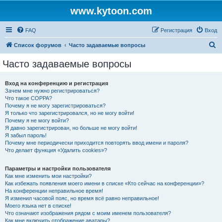
www.kytoon.com
FAQ
Регистрация
Вход
П
Список форумов
Часто задаваемые вопросы
о
Часто задаваемые вопросы
и
с
Вход на конференцию и регистрация
Зачем мне нужно регистрироваться?
к
Что такое COPPA?
Почему я не могу зарегистрироваться?
Я только что зарегистрировался, но не могу войти!
Почему я не могу войти?
Я давно зарегистрирован, но больше не могу войти!
Я забыл пароль!
Почему мне периодически приходится повторять ввод имени и пароля?
Что делает функция «Удалить cookies»?
Параметры и настройки пользователя
Как мне изменить мои настройки?
Как избежать появления моего имени в списке «Кто сейчас на конференции»?
На конференции неправильное время!
Я изменил часовой пояс, но время всё равно неправильное!
Моего языка нет в списке!
Что означают изображения рядом с моим именем пользователя?
Как мне включить отображение аватары?