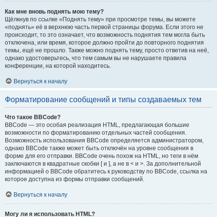
Как мне вновь поднять мою тему?
Щёлкнув по ссылке «Поднять тему» при просмотре темы, вы можете
«поднять» её в верхнюю часть первой страницы форума. Если этого не
происходит, то это означает, что возможность поднятия тем могла быть
отключена, или время, которое должно пройти до повторного поднятия
темы, ещё не прошло. Также можно поднять тему, просто ответив на неё,
однако удостоверьтесь, что тем самым вы не нарушаете правила
конференции, на которой находитесь.
Вернуться к началу
Форматирование сообщений и типы создаваемых тем
Что такое BBCode?
BBCode — это особая реализация HTML, предлагающая большие
возможности по форматированию отдельных частей сообщения.
Возможность использования BBCode определяется администратором,
однако BBCode также может быть отключён на уровне сообщения в
форме для его отправки. BBCode очень похож на HTML, но теги в нём
заключаются в квадратные скобки [ и ], а не в < и >. За дополнительной
информацией о BBCode обратитесь к руководству по BBCode, ссылка на
которое доступна из формы отправки сообщений.
Вернуться к началу
Могу ли я использовать HTML?