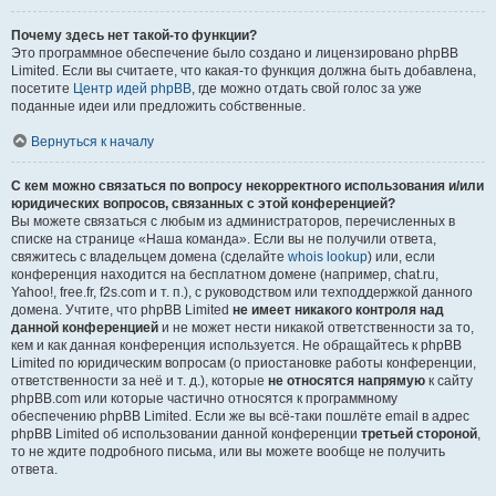
Почему здесь нет такой-то функции?
Это программное обеспечение было создано и лицензировано phpBB
Limited. Если вы считаете, что какая-то функция должна быть добавлена,
посетите
Центр идей phpBB
, где можно отдать свой голос за уже
поданные идеи или предложить собственные.
Вернуться к началу
С кем можно связаться по вопросу некорректного использования и/или
юридических вопросов, связанных с этой конференцией?
Вы можете связаться с любым из администраторов, перечисленных в
списке на странице «Наша команда». Если вы не получили ответа,
свяжитесь с владельцем домена (сделайте
whois lookup
) или, если
конференция находится на бесплатном домене (например, chat.ru,
Yahoo!, free.fr, f2s.com и т. п.), с руководством или техподдержкой данного
домена. Учтите, что phpBB Limited
не имеет никакого контроля над
данной конференцией
и не может нести никакой ответственности за то,
кем и как данная конференция используется. Не обращайтесь к phpBB
Limited по юридическим вопросам (о приостановке работы конференции,
ответственности за неё и т. д.), которые
не относятся напрямую
к сайту
phpBB.com или которые частично относятся к программному
обеспечению phpBB Limited. Если же вы всё-таки пошлёте email в адрес
phpBB Limited об использовании данной конференции
третьей стороной
,
то не ждите подробного письма, или вы можете вообще не получить
ответа.