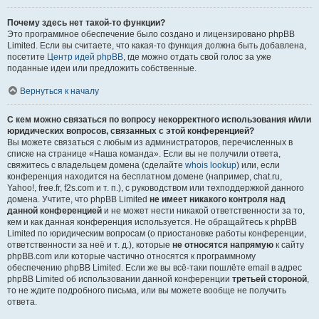
Почему здесь нет такой-то функции?
Это программное обеспечение было создано и лицензировано phpBB
Limited. Если вы считаете, что какая-то функция должна быть добавлена,
посетите
Центр идей phpBB
, где можно отдать свой голос за уже
поданные идеи или предложить собственные.
Вернуться к началу
С кем можно связаться по вопросу некорректного использования и/или
юридических вопросов, связанных с этой конференцией?
Вы можете связаться с любым из администраторов, перечисленных в
списке на странице «Наша команда». Если вы не получили ответа,
свяжитесь с владельцем домена (сделайте
whois lookup
) или, если
конференция находится на бесплатном домене (например, chat.ru,
Yahoo!, free.fr, f2s.com и т. п.), с руководством или техподдержкой данного
домена. Учтите, что phpBB Limited
не имеет никакого контроля над
данной конференцией
и не может нести никакой ответственности за то,
кем и как данная конференция используется. Не обращайтесь к phpBB
Limited по юридическим вопросам (о приостановке работы конференции,
ответственности за неё и т. д.), которые
не относятся напрямую
к сайту
phpBB.com или которые частично относятся к программному
обеспечению phpBB Limited. Если же вы всё-таки пошлёте email в адрес
phpBB Limited об использовании данной конференции
третьей стороной
,
то не ждите подробного письма, или вы можете вообще не получить
ответа.