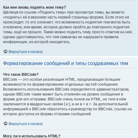
Как мне вновь поднять мою тему?
Щёлкнув по ссылке «Поднять тему» при просмотре темы, вы можете
«поднять» её в верхнюю часть первой страницы форума. Если этого не
происходит, то это означает, что возможность поднятия тем могла быть
отключена, или время, которое должно пройти до повторного поднятия
темы, ещё не прошло. Также можно поднять тему, просто ответив на неё,
однако удостоверьтесь, что тем самым вы не нарушаете правила
конференции, на которой находитесь.
Вернуться к началу
Форматирование сообщений и типы создаваемых тем
Что такое BBCode?
BBCode — это особая реализация HTML, предлагающая большие
возможности по форматированию отдельных частей сообщения.
Возможность использования BBCode определяется администратором,
однако BBCode также может быть отключён на уровне сообщения в
форме для его отправки. BBCode очень похож на HTML, но теги в нём
заключаются в квадратные скобки [ и ], а не в < и >. За дополнительной
информацией о BBCode обратитесь к руководству по BBCode, ссылка на
которое доступна из формы отправки сообщений.
Вернуться к началу
Могу ли я использовать HTML?