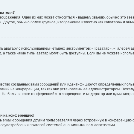
ователя?
зображения. Одно из них может относиться к вашему званию, обычно это звёзд
. Другое, обычно более крупное, изображение известно как «аватара» и обы
ь аватару с использованием четырёх инструментов: «Граватар», «Галерея а
, а также какие типы аватар могут быть доступны. Если вы не можете испол
чество созданных вами сообщений или идентифицируют определённых польз
аний на конференции, так как они установлены её администратором. Пожал
е. На большинстве конференций это запрещено, и модератор или администра
ти на конференцию!
ь email-сообщения другим пользователям через встроенную в конференцию ф
ь злоупотребления почтовой системой анонимными пользователями.