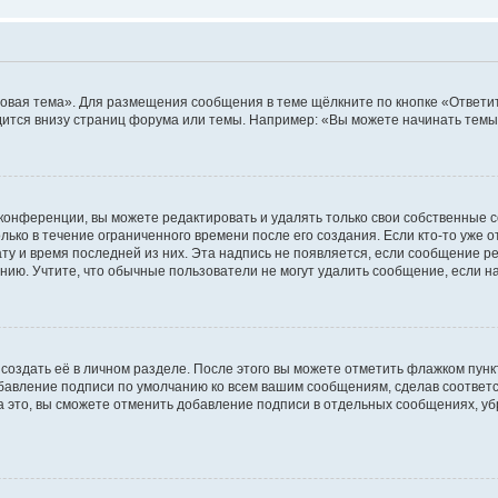
овая тема». Для размещения сообщения в теме щёлкните по кнопке «Ответит
ится внизу страниц форума или темы. Например: «Вы можете начинать темы»
конференции, вы можете редактировать и удалять только свои собственные 
ько в течение ограниченного времени после его создания. Если кто-то уже 
дату и время последней из них. Эта надпись не появляется, если сообщение 
ию. Учтите, что обычные пользователи не могут удалить сообщение, если на 
создать её в личном разделе. После этого вы можете отметить флажком пун
обавление подписи по умолчанию ко всем вашим сообщениям, сделав соотве
а это, вы сможете отменить добавление подписи в отдельных сообщениях, у