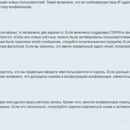
ию новых пользователей. Также возможно, что он заблокировал ваш IP-адре
атору конференции.
они верны, то возможны два варианта. Если включена поддержка COPPA и при 
уется, чтобы все новые учётные записи были активированы пользователями
ам было прислано email-сообщение, следуйте полученным инструкциям. Если
пам-фильтром. Если вы уверены, что ввели правильный адрес email, попробу
едитесь, что вы правильно вводите имя пользователя и пароль. Если данные
Также возможно, что допущена ошибка в конфигурации конференции, свяжитес
вал или удалил вашу учётную запись. Кроме того, многие конференции перио
ных. Если это произошло, попробуйте зарегистрироваться снова и активнее 