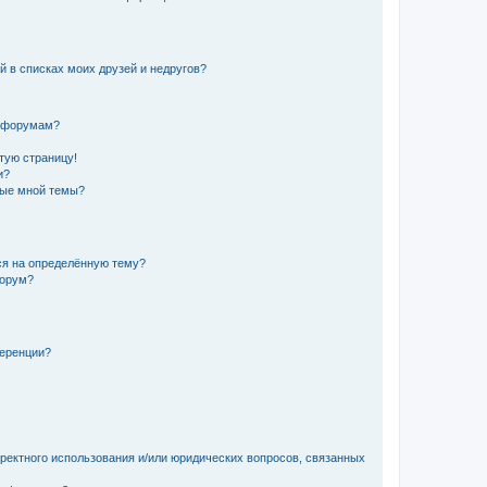
й в списках моих друзей и недругов?
и форумам?
стую страницу!
и?
ные мной темы?
ься на определённую тему?
форум?
ференции?
рректного использования и/или юридических вопросов, связанных