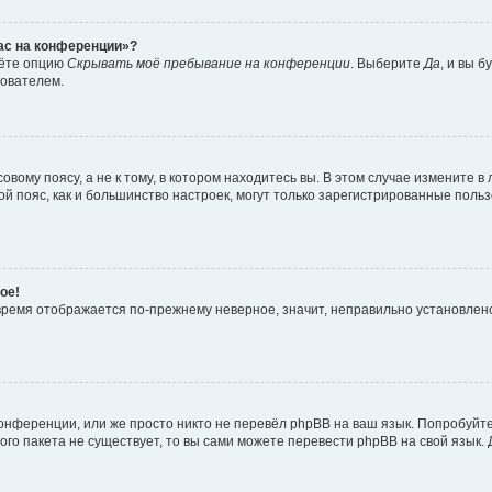
час на конференции»?
дёте опцию
Скрывать моё пребывание на конференции
. Выберите
Да
, и вы 
зователем.
вому поясу, а не к тому, в котором находитесь вы. В этом случае измените в 
овой пояс, как и большинство настроек, могут только зарегистрированные пол
ое!
о время отображается по-прежнему неверное, значит, неправильно установле
онференции, или же просто никто не перевёл phpBB на ваш язык. Попробуйт
вого пакета не существует, то вы сами можете перевести phpBB на свой язы