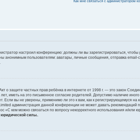
Как мне связаться с администратором 
дминистратор настроил конференцию: должны ли вы зарегистрироваться, чтобы
 анонимным пользователям: аватары, личные сообщения, отправка email-сооб
.
 или Акт о защите частных прав ребёнка в интернете от 1998 г. — это закон Со
т, иметь на это письменное согласие родителей. Допустимо наличие иного
 Если вы не уверены, применимо ли это к вам, как к регистрирующемуся на 
Limited администрация данной конференции не может давать рекомендаций 
ос «С кем можно связаться по вопросу некорректного использования и/или ю
т юридической силы.
.