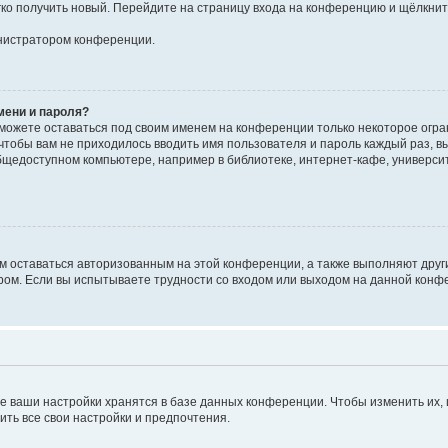
егко получить новый. Перейдите на страницу входа на конференцию и щёлкни
инистратором конференции.
мени и пароля?
сможете оставаться под своим именем на конференции только некоторое огран
 чтобы вам не приходилось вводить имя пользователя и пароль каждый раз, 
щедоступном компьютере, например в библиотеке, интернет-кафе, университе
ам оставаться авторизованным на этой конференции, а также выполняют друг
ом. Если вы испытываете трудности со входом или выходом на данной конфе
е ваши настройки хранятся в базе данных конференции. Чтобы изменить их,
ить все свои настройки и предпочтения.