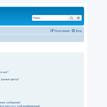
Поиск
Расширенный по
Регистрация
Вход
 в них?
 разные цвета?
чные сообщения!
 от кого-то с этой конференции!