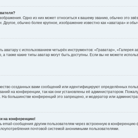
ователя?
зображения. Одно из них может относиться к вашему званию, обычно это звёзд
. Другое, обычно более крупное, изображение известно как «аватара» и обы
ь аватару с использованием четырёх инструментов: «Граватар», «Галерея а
, а также какие типы аватар могут быть доступны. Если вы не можете испол
чество созданных вами сообщений или идентифицируют определённых польз
аний на конференции, так как они установлены её администратором. Пожал
е. На большинстве конференций это запрещено, и модератор или администра
ти на конференцию!
ь email-сообщения другим пользователям через встроенную в конференцию ф
ь злоупотребления почтовой системой анонимными пользователями.