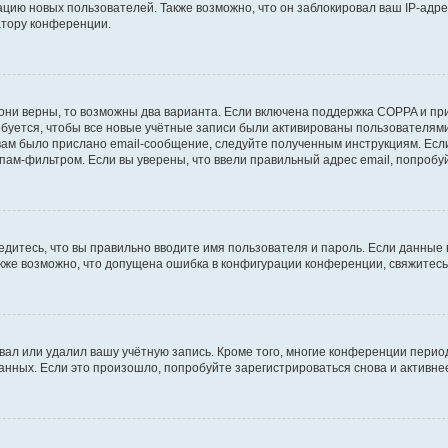
ию новых пользователей. Также возможно, что он заблокировал ваш IP-адре
атору конференции.
они верны, то возможны два варианта. Если включена поддержка COPPA и при 
уется, чтобы все новые учётные записи были активированы пользователями
ам было прислано email-сообщение, следуйте полученным инструкциям. Если
пам-фильтром. Если вы уверены, что ввели правильный адрес email, попробу
едитесь, что вы правильно вводите имя пользователя и пароль. Если данные
Также возможно, что допущена ошибка в конфигурации конференции, свяжитес
вал или удалил вашу учётную запись. Кроме того, многие конференции перио
ных. Если это произошло, попробуйте зарегистрироваться снова и активнее 