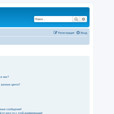
Поиск
Расширенный по
Регистрация
Вход
 в них?
 разные цвета?
чные сообщения!
 от кого-то с этой конференции!