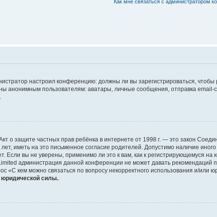
Как мне связаться с администратором 
дминистратор настроил конференцию: должны ли вы зарегистрироваться, чтобы
 анонимным пользователям: аватары, личные сообщения, отправка email-сооб
.
 или Акт о защите частных прав ребёнка в интернете от 1998 г. — это закон Со
т, иметь на это письменное согласие родителей. Допустимо наличие иного
 Если вы не уверены, применимо ли это к вам, как к регистрирующемуся на 
Limited администрация данной конференции не может давать рекомендаций 
ос «С кем можно связаться по вопросу некорректного использования и/или ю
т юридической силы.
.