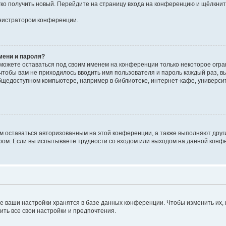
егко получить новый. Перейдите на страницу входа на конференцию и щёлкни
инистратором конференции.
мени и пароля?
сможете оставаться под своим именем на конференции только некоторое огран
 чтобы вам не приходилось вводить имя пользователя и пароль каждый раз, 
щедоступном компьютере, например в библиотеке, интернет-кафе, университе
ам оставаться авторизованным на этой конференции, а также выполняют друг
ом. Если вы испытываете трудности со входом или выходом на данной конфе
е ваши настройки хранятся в базе данных конференции. Чтобы изменить их,
ить все свои настройки и предпочтения.