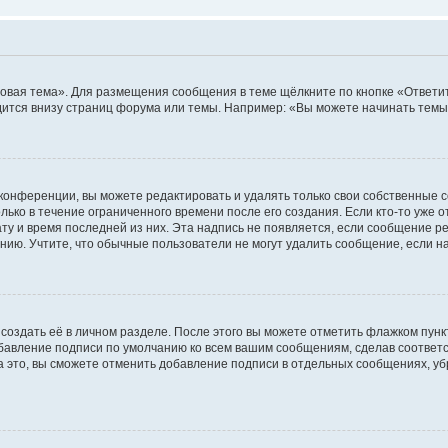
овая тема». Для размещения сообщения в теме щёлкните по кнопке «Ответит
ится внизу страниц форума или темы. Например: «Вы можете начинать темы»
конференции, вы можете редактировать и удалять только свои собственные 
ько в течение ограниченного времени после его создания. Если кто-то уже 
дату и время последней из них. Эта надпись не появляется, если сообщение 
ию. Учтите, что обычные пользователи не могут удалить сообщение, если на 
создать её в личном разделе. После этого вы можете отметить флажком пун
обавление подписи по умолчанию ко всем вашим сообщениям, сделав соотве
а это, вы сможете отменить добавление подписи в отдельных сообщениях, у