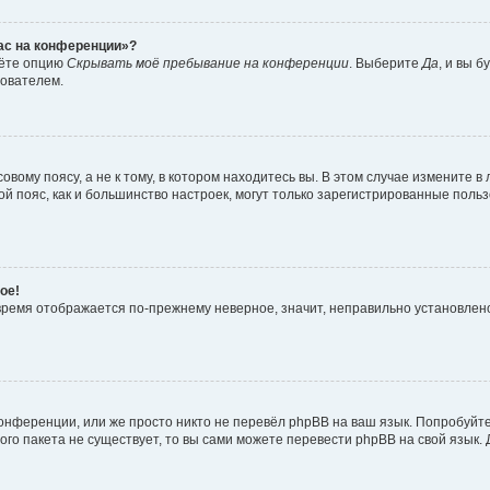
час на конференции»?
дёте опцию
Скрывать моё пребывание на конференции
. Выберите
Да
, и вы 
зователем.
вому поясу, а не к тому, в котором находитесь вы. В этом случае измените в 
овой пояс, как и большинство настроек, могут только зарегистрированные пол
ое!
о время отображается по-прежнему неверное, значит, неправильно установле
онференции, или же просто никто не перевёл phpBB на ваш язык. Попробуйт
вого пакета не существует, то вы сами можете перевести phpBB на свой язы