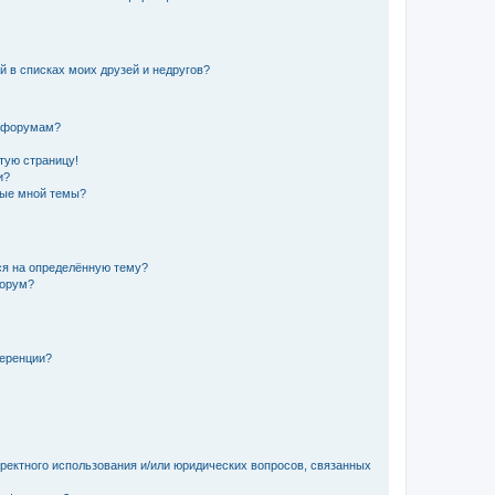
й в списках моих друзей и недругов?
и форумам?
стую страницу!
и?
ные мной темы?
ься на определённую тему?
форум?
ференции?
рректного использования и/или юридических вопросов, связанных