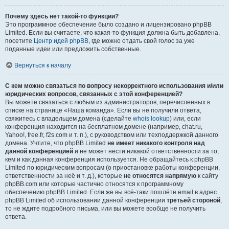
Почему здесь нет такой-то функции?
Это программное обеспечение было создано и лицензировано phpBB
Limited. Если вы считаете, что какая-то функция должна быть добавлена,
посетите
Центр идей phpBB
, где можно отдать свой голос за уже
поданные идеи или предложить собственные.
Вернуться к началу
С кем можно связаться по вопросу некорректного использования и/или
юридических вопросов, связанных с этой конференцией?
Вы можете связаться с любым из администраторов, перечисленных в
списке на странице «Наша команда». Если вы не получили ответа,
свяжитесь с владельцем домена (сделайте
whois lookup
) или, если
конференция находится на бесплатном домене (например, chat.ru,
Yahoo!, free.fr, f2s.com и т. п.), с руководством или техподдержкой данного
домена. Учтите, что phpBB Limited
не имеет никакого контроля над
данной конференцией
и не может нести никакой ответственности за то,
кем и как данная конференция используется. Не обращайтесь к phpBB
Limited по юридическим вопросам (о приостановке работы конференции,
ответственности за неё и т. д.), которые
не относятся напрямую
к сайту
phpBB.com или которые частично относятся к программному
обеспечению phpBB Limited. Если же вы всё-таки пошлёте email в адрес
phpBB Limited об использовании данной конференции
третьей стороной
,
то не ждите подробного письма, или вы можете вообще не получить
ответа.