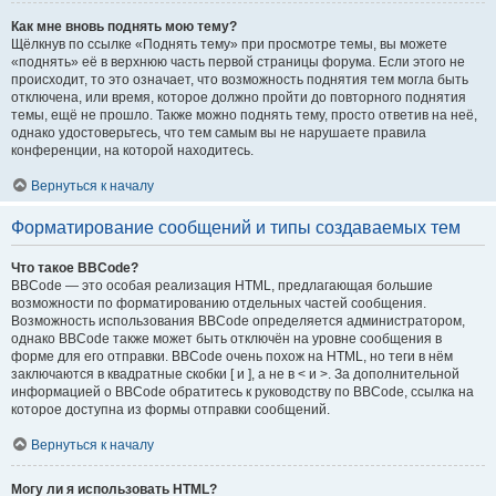
Как мне вновь поднять мою тему?
Щёлкнув по ссылке «Поднять тему» при просмотре темы, вы можете
«поднять» её в верхнюю часть первой страницы форума. Если этого не
происходит, то это означает, что возможность поднятия тем могла быть
отключена, или время, которое должно пройти до повторного поднятия
темы, ещё не прошло. Также можно поднять тему, просто ответив на неё,
однако удостоверьтесь, что тем самым вы не нарушаете правила
конференции, на которой находитесь.
Вернуться к началу
Форматирование сообщений и типы создаваемых тем
Что такое BBCode?
BBCode — это особая реализация HTML, предлагающая большие
возможности по форматированию отдельных частей сообщения.
Возможность использования BBCode определяется администратором,
однако BBCode также может быть отключён на уровне сообщения в
форме для его отправки. BBCode очень похож на HTML, но теги в нём
заключаются в квадратные скобки [ и ], а не в < и >. За дополнительной
информацией о BBCode обратитесь к руководству по BBCode, ссылка на
которое доступна из формы отправки сообщений.
Вернуться к началу
Могу ли я использовать HTML?