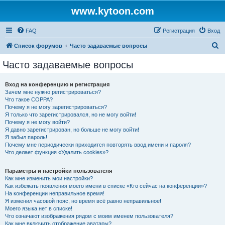
www.kytoon.com
FAQ
Регистрация
Вход
П
Список форумов
Часто задаваемые вопросы
о
Часто задаваемые вопросы
и
с
Вход на конференцию и регистрация
Зачем мне нужно регистрироваться?
к
Что такое COPPA?
Почему я не могу зарегистрироваться?
Я только что зарегистрировался, но не могу войти!
Почему я не могу войти?
Я давно зарегистрирован, но больше не могу войти!
Я забыл пароль!
Почему мне периодически приходится повторять ввод имени и пароля?
Что делает функция «Удалить cookies»?
Параметры и настройки пользователя
Как мне изменить мои настройки?
Как избежать появления моего имени в списке «Кто сейчас на конференции»?
На конференции неправильное время!
Я изменил часовой пояс, но время всё равно неправильное!
Моего языка нет в списке!
Что означают изображения рядом с моим именем пользователя?
Как мне включить отображение аватары?