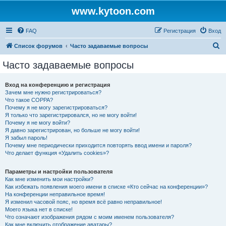
www.kytoon.com
FAQ
Регистрация
Вход
П
Список форумов
Часто задаваемые вопросы
о
Часто задаваемые вопросы
и
с
Вход на конференцию и регистрация
Зачем мне нужно регистрироваться?
к
Что такое COPPA?
Почему я не могу зарегистрироваться?
Я только что зарегистрировался, но не могу войти!
Почему я не могу войти?
Я давно зарегистрирован, но больше не могу войти!
Я забыл пароль!
Почему мне периодически приходится повторять ввод имени и пароля?
Что делает функция «Удалить cookies»?
Параметры и настройки пользователя
Как мне изменить мои настройки?
Как избежать появления моего имени в списке «Кто сейчас на конференции»?
На конференции неправильное время!
Я изменил часовой пояс, но время всё равно неправильное!
Моего языка нет в списке!
Что означают изображения рядом с моим именем пользователя?
Как мне включить отображение аватары?