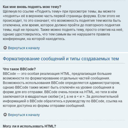
Как мне вновь поднять мою тему?
Щёлкнув по ссылке «Поднять тему» при просмотре темы, вы можете
«поднять» её в верхнюю часть первой страницы форума. Если этого не
происходит, то это означает, что возможность поднятия тем могла быть
отключена, или время, которое должно пройти до повторного поднятия
темы, ещё не прошло. Также можно поднять тему, просто ответив на неё,
однако удостоверьтесь, что тем самым вы не нарушаете правила
конференции, на которой находитесь.
Вернуться к началу
Форматирование сообщений и типы создаваемых тем
Что такое BBCode?
BBCode — это особая реализация HTML, предлагающая большие
возможности по форматированию отдельных частей сообщения.
Возможность использования BBCode определяется администратором,
однако BBCode также может быть отключён на уровне сообщения в
форме для его отправки. BBCode очень похож на HTML, но теги в нём
заключаются в квадратные скобки [ и ], а не в < и >. За дополнительной
информацией о BBCode обратитесь к руководству по BBCode, ссылка на
которое доступна из формы отправки сообщений.
Вернуться к началу
Могу ли я использовать HTML?