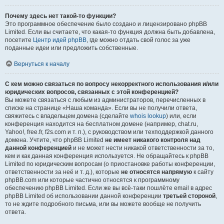
Почему здесь нет такой-то функции?
Это программное обеспечение было создано и лицензировано phpBB
Limited. Если вы считаете, что какая-то функция должна быть добавлена,
посетите
Центр идей phpBB
, где можно отдать свой голос за уже
поданные идеи или предложить собственные.
Вернуться к началу
С кем можно связаться по вопросу некорректного использования и/или
юридических вопросов, связанных с этой конференцией?
Вы можете связаться с любым из администраторов, перечисленных в
списке на странице «Наша команда». Если вы не получили ответа,
свяжитесь с владельцем домена (сделайте
whois lookup
) или, если
конференция находится на бесплатном домене (например, chat.ru,
Yahoo!, free.fr, f2s.com и т. п.), с руководством или техподдержкой данного
домена. Учтите, что phpBB Limited
не имеет никакого контроля над
данной конференцией
и не может нести никакой ответственности за то,
кем и как данная конференция используется. Не обращайтесь к phpBB
Limited по юридическим вопросам (о приостановке работы конференции,
ответственности за неё и т. д.), которые
не относятся напрямую
к сайту
phpBB.com или которые частично относятся к программному
обеспечению phpBB Limited. Если же вы всё-таки пошлёте email в адрес
phpBB Limited об использовании данной конференции
третьей стороной
,
то не ждите подробного письма, или вы можете вообще не получить
ответа.