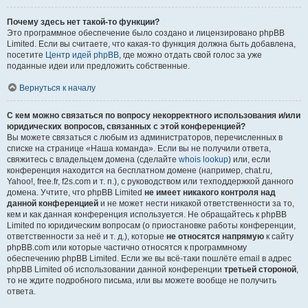
Почему здесь нет такой-то функции?
Это программное обеспечение было создано и лицензировано phpBB
Limited. Если вы считаете, что какая-то функция должна быть добавлена,
посетите
Центр идей phpBB
, где можно отдать свой голос за уже
поданные идеи или предложить собственные.
Вернуться к началу
С кем можно связаться по вопросу некорректного использования и/или
юридических вопросов, связанных с этой конференцией?
Вы можете связаться с любым из администраторов, перечисленных в
списке на странице «Наша команда». Если вы не получили ответа,
свяжитесь с владельцем домена (сделайте
whois lookup
) или, если
конференция находится на бесплатном домене (например, chat.ru,
Yahoo!, free.fr, f2s.com и т. п.), с руководством или техподдержкой данного
домена. Учтите, что phpBB Limited
не имеет никакого контроля над
данной конференцией
и не может нести никакой ответственности за то,
кем и как данная конференция используется. Не обращайтесь к phpBB
Limited по юридическим вопросам (о приостановке работы конференции,
ответственности за неё и т. д.), которые
не относятся напрямую
к сайту
phpBB.com или которые частично относятся к программному
обеспечению phpBB Limited. Если же вы всё-таки пошлёте email в адрес
phpBB Limited об использовании данной конференции
третьей стороной
,
то не ждите подробного письма, или вы можете вообще не получить
ответа.