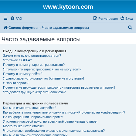
www.kytoon.com
FAQ
Регистрация
Вход
П
Список форумов
Часто задаваемые вопросы
о
Часто задаваемые вопросы
и
с
Вход на конференцию и регистрация
Зачем мне нужно регистрироваться?
к
Что такое COPPA?
Почему я не могу зарегистрироваться?
Я только что зарегистрировался, но не могу войти!
Почему я не могу войти?
Я давно зарегистрирован, но больше не могу войти!
Я забыл пароль!
Почему мне периодически приходится повторять ввод имени и пароля?
Что делает функция «Удалить cookies»?
Параметры и настройки пользователя
Как мне изменить мои настройки?
Как избежать появления моего имени в списке «Кто сейчас на конференции»?
На конференции неправильное время!
Я изменил часовой пояс, но время всё равно неправильное!
Моего языка нет в списке!
Что означают изображения рядом с моим именем пользователя?
Как мне включить отображение аватары?