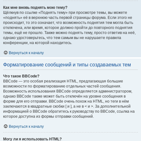
Как мне вновь поднять мою тему?
Щёлкнув по ссылке «Поднять тему» при просмотре темы, вы можете
«поднять» её в верхнюю часть первой страницы форума. Если этого не
происходит, то это означает, что возможность поднятия тем могла быть
отключена, или время, которое должно пройти до повторного поднятия
темы, ещё не прошло. Также можно поднять тему, просто ответив на неё,
однако удостоверьтесь, что тем самым вы не нарушаете правила
конференции, на которой находитесь.
Вернуться к началу
Форматирование сообщений и типы создаваемых тем
Что такое BBCode?
BBCode — это особая реализация HTML, предлагающая большие
возможности по форматированию отдельных частей сообщения.
Возможность использования BBCode определяется администратором,
однако BBCode также может быть отключён на уровне сообщения в
форме для его отправки. BBCode очень похож на HTML, но теги в нём
заключаются в квадратные скобки [ и ], а не в < и >. За дополнительной
информацией о BBCode обратитесь к руководству по BBCode, ссылка на
которое доступна из формы отправки сообщений.
Вернуться к началу
Могу ли я использовать HTML?