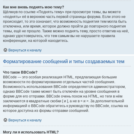
Как мне вновь поднять мою тему?
Щёлкнув по ссылке «Поднять тему» при просмотре темы, вы можете
«поднять» её в верхнюю часть первой страницы форума. Если этого не
происходит, то это означает, что возможность поднятия тем могла быть
отключена, или время, которое должно пройти до повторного поднятия
темы, ещё не прошло. Также можно поднять тему, просто ответив на неё,
однако удостоверьтесь, что тем самым вы не нарушаете правила
конференции, на которой находитесь.
Вернуться к началу
Форматирование сообщений и типы создаваемых тем
Что такое BBCode?
BBCode — это особая реализация HTML, предлагающая большие
возможности по форматированию отдельных частей сообщения.
Возможность использования BBCode определяется администратором,
однако BBCode также может быть отключён на уровне сообщения в
форме для его отправки. BBCode очень похож на HTML, но теги в нём
заключаются в квадратные скобки [ и ], а не в < и >. За дополнительной
информацией о BBCode обратитесь к руководству по BBCode, ссылка на
которое доступна из формы отправки сообщений.
Вернуться к началу
Могу ли я использовать HTML?