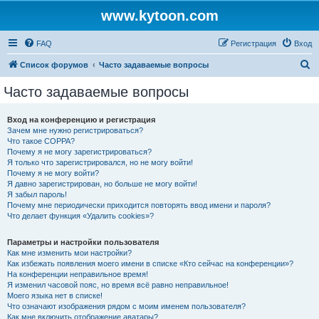
www.kytoon.com
FAQ
Регистрация
Вход
П
Список форумов
Часто задаваемые вопросы
о
Часто задаваемые вопросы
и
с
Вход на конференцию и регистрация
Зачем мне нужно регистрироваться?
к
Что такое COPPA?
Почему я не могу зарегистрироваться?
Я только что зарегистрировался, но не могу войти!
Почему я не могу войти?
Я давно зарегистрирован, но больше не могу войти!
Я забыл пароль!
Почему мне периодически приходится повторять ввод имени и пароля?
Что делает функция «Удалить cookies»?
Параметры и настройки пользователя
Как мне изменить мои настройки?
Как избежать появления моего имени в списке «Кто сейчас на конференции»?
На конференции неправильное время!
Я изменил часовой пояс, но время всё равно неправильное!
Моего языка нет в списке!
Что означают изображения рядом с моим именем пользователя?
Как мне включить отображение аватары?