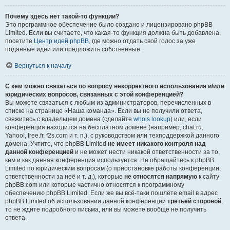
Почему здесь нет такой-то функции?
Это программное обеспечение было создано и лицензировано phpBB
Limited. Если вы считаете, что какая-то функция должна быть добавлена,
посетите
Центр идей phpBB
, где можно отдать свой голос за уже
поданные идеи или предложить собственные.
Вернуться к началу
С кем можно связаться по вопросу некорректного использования и/или
юридических вопросов, связанных с этой конференцией?
Вы можете связаться с любым из администраторов, перечисленных в
списке на странице «Наша команда». Если вы не получили ответа,
свяжитесь с владельцем домена (сделайте
whois lookup
) или, если
конференция находится на бесплатном домене (например, chat.ru,
Yahoo!, free.fr, f2s.com и т. п.), с руководством или техподдержкой данного
домена. Учтите, что phpBB Limited
не имеет никакого контроля над
данной конференцией
и не может нести никакой ответственности за то,
кем и как данная конференция используется. Не обращайтесь к phpBB
Limited по юридическим вопросам (о приостановке работы конференции,
ответственности за неё и т. д.), которые
не относятся напрямую
к сайту
phpBB.com или которые частично относятся к программному
обеспечению phpBB Limited. Если же вы всё-таки пошлёте email в адрес
phpBB Limited об использовании данной конференции
третьей стороной
,
то не ждите подробного письма, или вы можете вообще не получить
ответа.