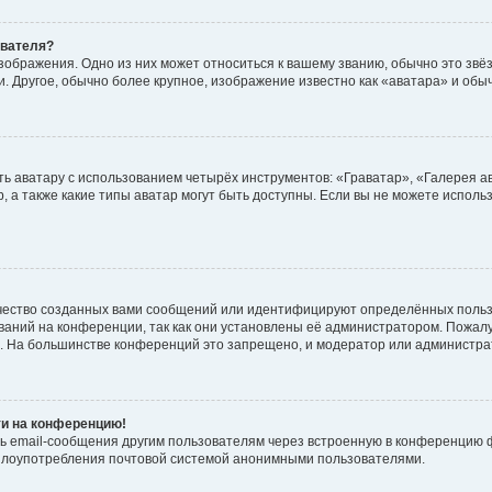
ователя?
зображения. Одно из них может относиться к вашему званию, обычно это звёзд
. Другое, обычно более крупное, изображение известно как «аватара» и обы
ь аватару с использованием четырёх инструментов: «Граватар», «Галерея а
, а также какие типы аватар могут быть доступны. Если вы не можете испол
чество созданных вами сообщений или идентифицируют определённых польз
аний на конференции, так как они установлены её администратором. Пожал
е. На большинстве конференций это запрещено, и модератор или администра
ти на конференцию!
ь email-сообщения другим пользователям через встроенную в конференцию ф
ь злоупотребления почтовой системой анонимными пользователями.