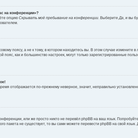
час на конференции»?
дёте опцию
Скрывать моё пребывание на конференции
. Выберите
Да
, и вы 
зователем.
вому поясу, а не к тому, в котором находитесь вы. В этом случае измените в 
овой пояс, как и большинство настроек, могут только зарегистрированные пол
ое!
о время отображается по-прежнему неверное, значит, неправильно установле
онференции, или же просто никто не перевёл phpBB на ваш язык. Попробуйт
вого пакета не существует, то вы сами можете перевести phpBB на свой язы