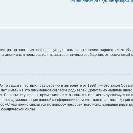
Как мне связаться с администратором 
дминистратор настроил конференцию: должны ли вы зарегистрироваться, чтобы
 анонимным пользователям: аватары, личные сообщения, отправка email-сооб
.
 или Акт о защите частных прав ребёнка в интернете от 1998 г. — это закон Со
т, иметь на это письменное согласие родителей. Допустимо наличие иного
 Если вы не уверены, применимо ли это к вам, как к регистрирующемуся на 
Limited администрация данной конференции не может давать рекомендаций 
ос «С кем можно связаться по вопросу некорректного использования и/или ю
т юридической силы.
.