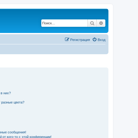
Поиск
Расширенный по
Регистрация
Вход
 в них?
 разные цвета?
чные сообщения!
 от кого-то с этой конференции!