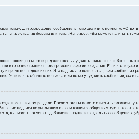
овая тема». Для размещения сообщения в теме щёлкните по кнопке «Ответит
ится внизу страниц форума или темы. Например: «Вы можете начинать темы»
конференции, вы можете редактировать и удалять только свои собственные 
ько в течение ограниченного времени после его создания. Если кто-то уже 
дату и время последней из них. Эта надпись не появляется, если сообщение 
ию. Учтите, что обычные пользователи не могут удалить сообщение, если на 
создать её в личном разделе. После этого вы можете отметить флажком пун
обавление подписи по умолчанию ко всем вашим сообщениям, сделав соотве
а это, вы сможете отменить добавление подписи в отдельных сообщениях, у