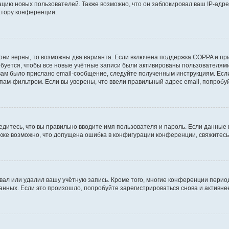
ию новых пользователей. Также возможно, что он заблокировал ваш IP-адре
атору конференции.
они верны, то возможны два варианта. Если включена поддержка COPPA и при 
уется, чтобы все новые учётные записи были активированы пользователями
ам было прислано email-сообщение, следуйте полученным инструкциям. Если
пам-фильтром. Если вы уверены, что ввели правильный адрес email, попробу
едитесь, что вы правильно вводите имя пользователя и пароль. Если данные
Также возможно, что допущена ошибка в конфигурации конференции, свяжитес
вал или удалил вашу учётную запись. Кроме того, многие конференции перио
ных. Если это произошло, попробуйте зарегистрироваться снова и активнее 