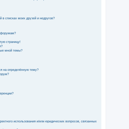
й в списках моих друзей и недругов?
и форумам?
стую страницу!
и?
ные мной темы?
ься на определённую тему?
форум?
ференции?
рректного использования и/или юридических вопросов, связанных