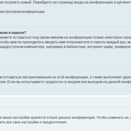
егко получить новый. Перейдите на страницу входа на конференцию и щёлкни
инистратором конференции.
мени и пароля?
сможете оставаться под своим именем на конференции только некоторое огран
 чтобы вам не приходилось вводить имя пользователя и пароль каждый раз, 
щедоступном компьютере, например в библиотеке, интернет-кафе, университе
ам оставаться авторизованным на этой конференции, а также выполняют друг
ом. Если вы испытываете трудности со входом или выходом на данной конфе
е ваши настройки хранятся в базе данных конференции. Чтобы изменить их,
ить все свои настройки и предпочтения.