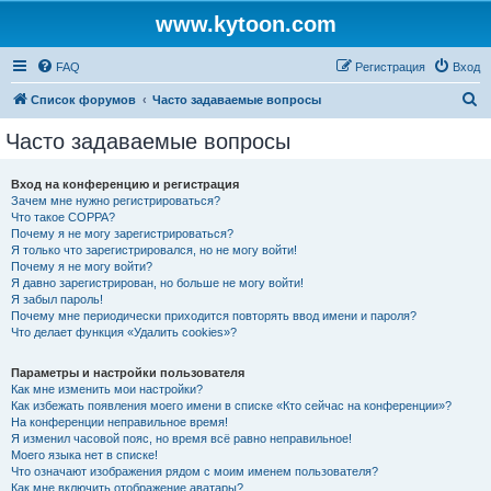
www.kytoon.com
FAQ
Регистрация
Вход
П
Список форумов
Часто задаваемые вопросы
о
Часто задаваемые вопросы
и
с
Вход на конференцию и регистрация
Зачем мне нужно регистрироваться?
к
Что такое COPPA?
Почему я не могу зарегистрироваться?
Я только что зарегистрировался, но не могу войти!
Почему я не могу войти?
Я давно зарегистрирован, но больше не могу войти!
Я забыл пароль!
Почему мне периодически приходится повторять ввод имени и пароля?
Что делает функция «Удалить cookies»?
Параметры и настройки пользователя
Как мне изменить мои настройки?
Как избежать появления моего имени в списке «Кто сейчас на конференции»?
На конференции неправильное время!
Я изменил часовой пояс, но время всё равно неправильное!
Моего языка нет в списке!
Что означают изображения рядом с моим именем пользователя?
Как мне включить отображение аватары?