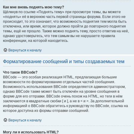
Как мне вновь поднять мою тему?
Щёлкнув по ссылке «Поднять тему» при просмотре темы, вы можете
«поднять» её в верхнюю часть первой страницы форума. Если этого не
происходит, то это означает, что возможность поднятия тем могла быть
отключена, или время, которое должно пройти до повторного поднятия
темы, ещё не прошло. Также можно поднять тему, просто ответив на неё,
однако удостоверьтесь, что тем самым вы не нарушаете правила
конференции, на которой находитесь.
Вернуться к началу
Форматирование сообщений и типы создаваемых тем
Что такое BBCode?
BBCode — это особая реализация HTML, предлагающая большие
возможности по форматированию отдельных частей сообщения.
Возможность использования BBCode определяется администратором,
однако BBCode также может быть отключён на уровне сообщения в
форме для его отправки. BBCode очень похож на HTML, но теги в нём
заключаются в квадратные скобки [ и ], а не в < и >. За дополнительной
информацией о BBCode обратитесь к руководству по BBCode, ссылка на
которое доступна из формы отправки сообщений.
Вернуться к началу
Могу ли я использовать HTML?