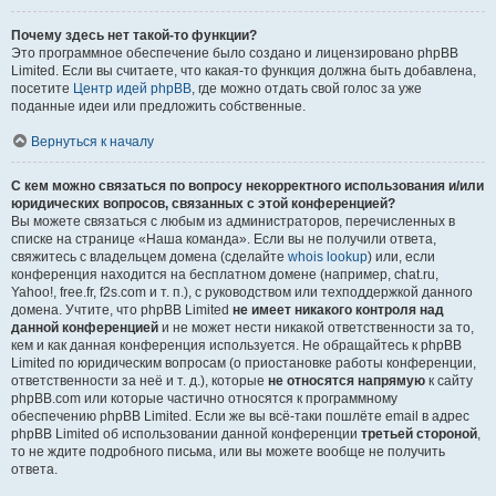
Почему здесь нет такой-то функции?
Это программное обеспечение было создано и лицензировано phpBB
Limited. Если вы считаете, что какая-то функция должна быть добавлена,
посетите
Центр идей phpBB
, где можно отдать свой голос за уже
поданные идеи или предложить собственные.
Вернуться к началу
С кем можно связаться по вопросу некорректного использования и/или
юридических вопросов, связанных с этой конференцией?
Вы можете связаться с любым из администраторов, перечисленных в
списке на странице «Наша команда». Если вы не получили ответа,
свяжитесь с владельцем домена (сделайте
whois lookup
) или, если
конференция находится на бесплатном домене (например, chat.ru,
Yahoo!, free.fr, f2s.com и т. п.), с руководством или техподдержкой данного
домена. Учтите, что phpBB Limited
не имеет никакого контроля над
данной конференцией
и не может нести никакой ответственности за то,
кем и как данная конференция используется. Не обращайтесь к phpBB
Limited по юридическим вопросам (о приостановке работы конференции,
ответственности за неё и т. д.), которые
не относятся напрямую
к сайту
phpBB.com или которые частично относятся к программному
обеспечению phpBB Limited. Если же вы всё-таки пошлёте email в адрес
phpBB Limited об использовании данной конференции
третьей стороной
,
то не ждите подробного письма, или вы можете вообще не получить
ответа.