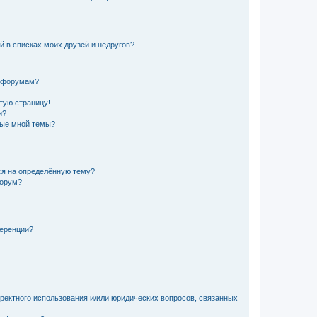
й в списках моих друзей и недругов?
и форумам?
стую страницу!
и?
ные мной темы?
ься на определённую тему?
форум?
ференции?
рректного использования и/или юридических вопросов, связанных