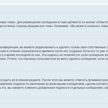
овая тема». Для размещения сообщения в теме щёлкните по кнопке «Ответит
ится внизу страниц форума или темы. Например: «Вы можете начинать темы»
конференции, вы можете редактировать и удалять только свои собственные 
ько в течение ограниченного времени после его создания. Если кто-то уже 
дату и время последней из них. Эта надпись не появляется, если сообщение 
ию. Учтите, что обычные пользователи не могут удалить сообщение, если на 
создать её в личном разделе. После этого вы можете отметить флажком пун
обавление подписи по умолчанию ко всем вашим сообщениям, сделав соотве
а это, вы сможете отменить добавление подписи в отдельных сообщениях, у