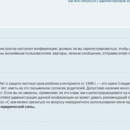
Как мне связаться с администратором 
дминистратор настроил конференцию: должны ли вы зарегистрироваться, чтобы
 анонимным пользователям: аватары, личные сообщения, отправка email-сооб
.
 или Акт о защите частных прав ребёнка в интернете от 1998 г. — это закон Со
т, иметь на это письменное согласие родителей. Допустимо наличие иного
 Если вы не уверены, применимо ли это к вам, как к регистрирующемуся на 
Limited администрация данной конференции не может давать рекомендаций 
ос «С кем можно связаться по вопросу некорректного использования и/или ю
т юридической силы.
.