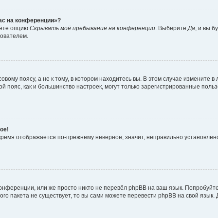
час на конференции»?
дёте опцию
Скрывать моё пребывание на конференции
. Выберите
Да
, и вы 
зователем.
вому поясу, а не к тому, в котором находитесь вы. В этом случае измените в 
овой пояс, как и большинство настроек, могут только зарегистрированные пол
ое!
о время отображается по-прежнему неверное, значит, неправильно установле
онференции, или же просто никто не перевёл phpBB на ваш язык. Попробуйт
вого пакета не существует, то вы сами можете перевести phpBB на свой язы