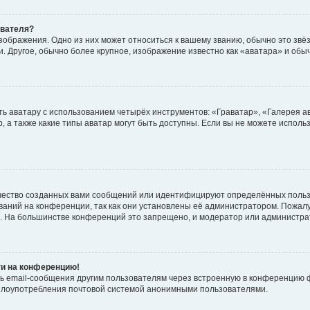
ователя?
зображения. Одно из них может относиться к вашему званию, обычно это звёзд
. Другое, обычно более крупное, изображение известно как «аватара» и обы
ь аватару с использованием четырёх инструментов: «Граватар», «Галерея а
, а также какие типы аватар могут быть доступны. Если вы не можете испол
чество созданных вами сообщений или идентифицируют определённых польз
аний на конференции, так как они установлены её администратором. Пожал
е. На большинстве конференций это запрещено, и модератор или администра
ти на конференцию!
ь email-сообщения другим пользователям через встроенную в конференцию ф
ь злоупотребления почтовой системой анонимными пользователями.