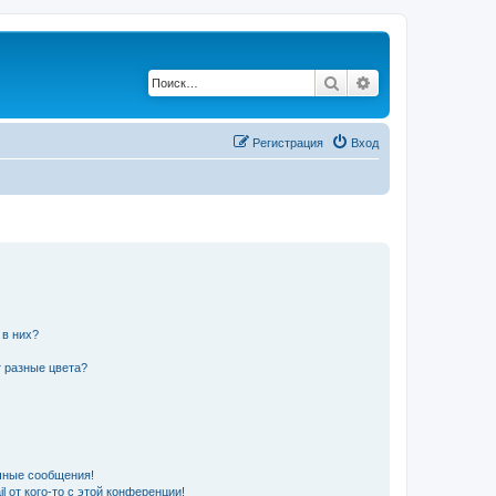
Поиск
Расширенный по
Регистрация
Вход
 в них?
 разные цвета?
чные сообщения!
 от кого-то с этой конференции!