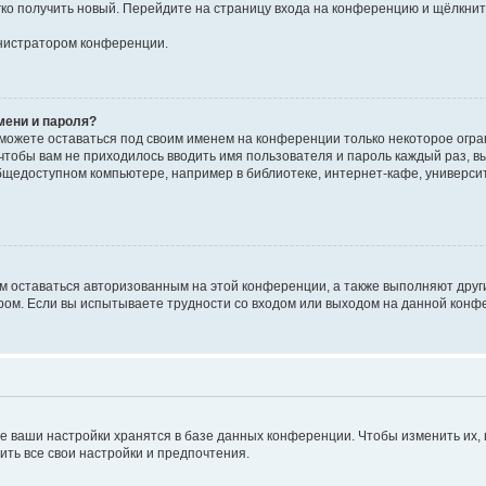
егко получить новый. Перейдите на страницу входа на конференцию и щёлкни
инистратором конференции.
мени и пароля?
сможете оставаться под своим именем на конференции только некоторое огран
 чтобы вам не приходилось вводить имя пользователя и пароль каждый раз, 
щедоступном компьютере, например в библиотеке, интернет-кафе, университе
ам оставаться авторизованным на этой конференции, а также выполняют друг
ом. Если вы испытываете трудности со входом или выходом на данной конфе
е ваши настройки хранятся в базе данных конференции. Чтобы изменить их,
ить все свои настройки и предпочтения.