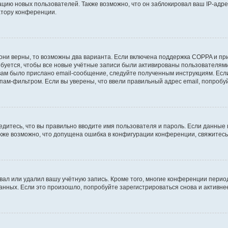
ию новых пользователей. Также возможно, что он заблокировал ваш IP-адре
атору конференции.
они верны, то возможны два варианта. Если включена поддержка COPPA и при 
уется, чтобы все новые учётные записи были активированы пользователями
ам было прислано email-сообщение, следуйте полученным инструкциям. Если
пам-фильтром. Если вы уверены, что ввели правильный адрес email, попробу
едитесь, что вы правильно вводите имя пользователя и пароль. Если данные
Также возможно, что допущена ошибка в конфигурации конференции, свяжитес
вал или удалил вашу учётную запись. Кроме того, многие конференции перио
ных. Если это произошло, попробуйте зарегистрироваться снова и активнее 