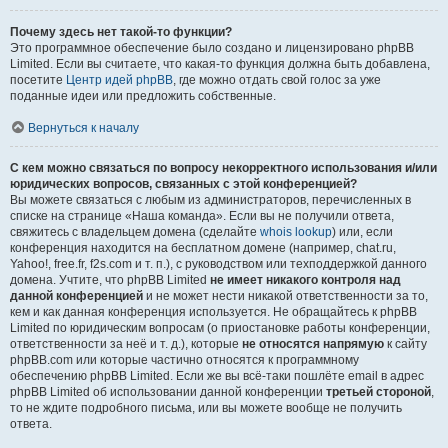
Почему здесь нет такой-то функции?
Это программное обеспечение было создано и лицензировано phpBB
Limited. Если вы считаете, что какая-то функция должна быть добавлена,
посетите
Центр идей phpBB
, где можно отдать свой голос за уже
поданные идеи или предложить собственные.
Вернуться к началу
С кем можно связаться по вопросу некорректного использования и/или
юридических вопросов, связанных с этой конференцией?
Вы можете связаться с любым из администраторов, перечисленных в
списке на странице «Наша команда». Если вы не получили ответа,
свяжитесь с владельцем домена (сделайте
whois lookup
) или, если
конференция находится на бесплатном домене (например, chat.ru,
Yahoo!, free.fr, f2s.com и т. п.), с руководством или техподдержкой данного
домена. Учтите, что phpBB Limited
не имеет никакого контроля над
данной конференцией
и не может нести никакой ответственности за то,
кем и как данная конференция используется. Не обращайтесь к phpBB
Limited по юридическим вопросам (о приостановке работы конференции,
ответственности за неё и т. д.), которые
не относятся напрямую
к сайту
phpBB.com или которые частично относятся к программному
обеспечению phpBB Limited. Если же вы всё-таки пошлёте email в адрес
phpBB Limited об использовании данной конференции
третьей стороной
,
то не ждите подробного письма, или вы можете вообще не получить
ответа.