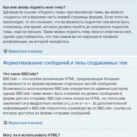
Как мне вновь поднять мою тему?
Щёлкнув по ссылке «Поднять тему» при просмотре темы, вы можете
«поднять» её в верхнюю часть первой страницы форума. Если этого не
происходит, то это означает, что возможность поднятия тем могла быть
отключена, или время, которое должно пройти до повторного поднятия
темы, ещё не прошло. Также можно поднять тему, просто ответив на неё,
однако удостоверьтесь, что тем самым вы не нарушаете правила
конференции, на которой находитесь.
Вернуться к началу
Форматирование сообщений и типы создаваемых тем
Что такое BBCode?
BBCode — это особая реализация HTML, предлагающая большие
возможности по форматированию отдельных частей сообщения.
Возможность использования BBCode определяется администратором,
однако BBCode также может быть отключён на уровне сообщения в
форме для его отправки. BBCode очень похож на HTML, но теги в нём
заключаются в квадратные скобки [ и ], а не в < и >. За дополнительной
информацией о BBCode обратитесь к руководству по BBCode, ссылка на
которое доступна из формы отправки сообщений.
Вернуться к началу
Могу ли я использовать HTML?