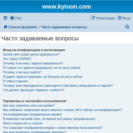
www.kytoon.com
FAQ
Регистрация
Вход
П
Список форумов
Часто задаваемые вопросы
о
Часто задаваемые вопросы
и
с
Вход на конференцию и регистрация
Зачем мне нужно регистрироваться?
к
Что такое COPPA?
Почему я не могу зарегистрироваться?
Я только что зарегистрировался, но не могу войти!
Почему я не могу войти?
Я давно зарегистрирован, но больше не могу войти!
Я забыл пароль!
Почему мне периодически приходится повторять ввод имени и пароля?
Что делает функция «Удалить cookies»?
Параметры и настройки пользователя
Как мне изменить мои настройки?
Как избежать появления моего имени в списке «Кто сейчас на конференции»?
На конференции неправильное время!
Я изменил часовой пояс, но время всё равно неправильное!
Моего языка нет в списке!
Что означают изображения рядом с моим именем пользователя?
Как мне включить отображение аватары?