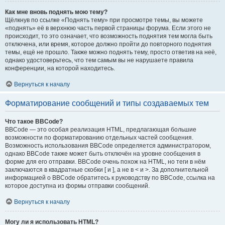
Как мне вновь поднять мою тему?
Щёлкнув по ссылке «Поднять тему» при просмотре темы, вы можете
«поднять» её в верхнюю часть первой страницы форума. Если этого не
происходит, то это означает, что возможность поднятия тем могла быть
отключена, или время, которое должно пройти до повторного поднятия
темы, ещё не прошло. Также можно поднять тему, просто ответив на неё,
однако удостоверьтесь, что тем самым вы не нарушаете правила
конференции, на которой находитесь.
Вернуться к началу
Форматирование сообщений и типы создаваемых тем
Что такое BBCode?
BBCode — это особая реализация HTML, предлагающая большие
возможности по форматированию отдельных частей сообщения.
Возможность использования BBCode определяется администратором,
однако BBCode также может быть отключён на уровне сообщения в
форме для его отправки. BBCode очень похож на HTML, но теги в нём
заключаются в квадратные скобки [ и ], а не в < и >. За дополнительной
информацией о BBCode обратитесь к руководству по BBCode, ссылка на
которое доступна из формы отправки сообщений.
Вернуться к началу
Могу ли я использовать HTML?