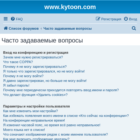
www.kytoon.com
FAQ
Регистрация
Вход
П
Список форумов
Часто задаваемые вопросы
о
Часто задаваемые вопросы
и
с
Вход на конференцию и регистрация
Зачем мне нужно регистрироваться?
к
Что такое COPPA?
Почему я не могу зарегистрироваться?
Я только что зарегистрировался, но не могу войти!
Почему я не могу войти?
Я давно зарегистрирован, но больше не могу войти!
Я забыл пароль!
Почему мне периодически приходится повторять ввод имени и пароля?
Что делает функция «Удалить cookies»?
Параметры и настройки пользователя
Как мне изменить мои настройки?
Как избежать появления моего имени в списке «Кто сейчас на конференции»?
На конференции неправильное время!
Я изменил часовой пояс, но время всё равно неправильное!
Моего языка нет в списке!
Что означают изображения рядом с моим именем пользователя?
Как мне включить отображение аватары?