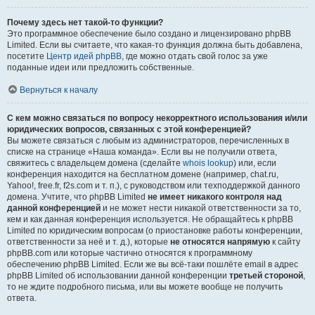
Почему здесь нет такой-то функции?
Это программное обеспечение было создано и лицензировано phpBB
Limited. Если вы считаете, что какая-то функция должна быть добавлена,
посетите
Центр идей phpBB
, где можно отдать свой голос за уже
поданные идеи или предложить собственные.
Вернуться к началу
С кем можно связаться по вопросу некорректного использования и/или
юридических вопросов, связанных с этой конференцией?
Вы можете связаться с любым из администраторов, перечисленных в
списке на странице «Наша команда». Если вы не получили ответа,
свяжитесь с владельцем домена (сделайте
whois lookup
) или, если
конференция находится на бесплатном домене (например, chat.ru,
Yahoo!, free.fr, f2s.com и т. п.), с руководством или техподдержкой данного
домена. Учтите, что phpBB Limited
не имеет никакого контроля над
данной конференцией
и не может нести никакой ответственности за то,
кем и как данная конференция используется. Не обращайтесь к phpBB
Limited по юридическим вопросам (о приостановке работы конференции,
ответственности за неё и т. д.), которые
не относятся напрямую
к сайту
phpBB.com или которые частично относятся к программному
обеспечению phpBB Limited. Если же вы всё-таки пошлёте email в адрес
phpBB Limited об использовании данной конференции
третьей стороной
,
то не ждите подробного письма, или вы можете вообще не получить
ответа.