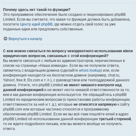
Почему здесь нет такой-то функции?
Это программное обеспечение было создано и лицензировано phpBB
Limited. Если вы считаете, что какая-то функция должна быть добавлена,
посетите
Центр идей phpBB
, где можно отдать свой голос за уже
поданные идеи или предложить собственные.
Вернуться к началу
С кем можно связаться по вопросу некорректного использования и/или
юридических вопросов, связанных с этой конференцией?
Вы можете связаться с любым из администраторов, перечисленных в
списке на странице «Наша команда». Если вы не получили ответа,
свяжитесь с владельцем домена (сделайте
whois lookup
) или, если
конференция находится на бесплатном домене (например, chat.ru,
Yahoo!, free.fr, f2s.com и т. п.), с руководством или техподдержкой данного
домена. Учтите, что phpBB Limited
не имеет никакого контроля над
данной конференцией
и не может нести никакой ответственности за то,
кем и как данная конференция используется. Не обращайтесь к phpBB
Limited по юридическим вопросам (о приостановке работы конференции,
ответственности за неё и т. д.), которые
не относятся напрямую
к сайту
phpBB.com или которые частично относятся к программному
обеспечению phpBB Limited. Если же вы всё-таки пошлёте email в адрес
phpBB Limited об использовании данной конференции
третьей стороной
,
то не ждите подробного письма, или вы можете вообще не получить
ответа.