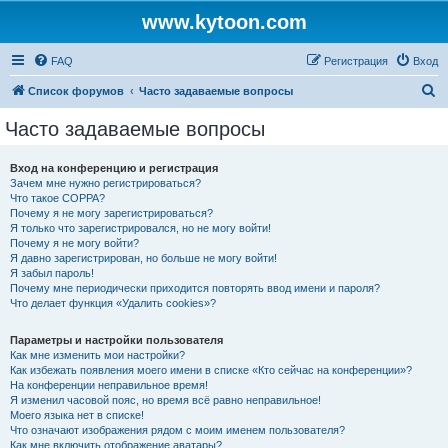
www.kytoon.com
FAQ
Регистрация
Вход
П
Список форумов
Часто задаваемые вопросы
о
Часто задаваемые вопросы
и
с
Вход на конференцию и регистрация
Зачем мне нужно регистрироваться?
к
Что такое COPPA?
Почему я не могу зарегистрироваться?
Я только что зарегистрировался, но не могу войти!
Почему я не могу войти?
Я давно зарегистрирован, но больше не могу войти!
Я забыл пароль!
Почему мне периодически приходится повторять ввод имени и пароля?
Что делает функция «Удалить cookies»?
Параметры и настройки пользователя
Как мне изменить мои настройки?
Как избежать появления моего имени в списке «Кто сейчас на конференции»?
На конференции неправильное время!
Я изменил часовой пояс, но время всё равно неправильное!
Моего языка нет в списке!
Что означают изображения рядом с моим именем пользователя?
Как мне включить отображение аватары?