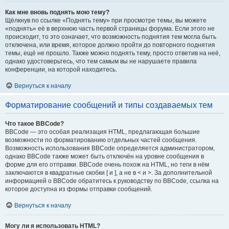
Как мне вновь поднять мою тему?
Щёлкнув по ссылке «Поднять тему» при просмотре темы, вы можете
«поднять» её в верхнюю часть первой страницы форума. Если этого не
происходит, то это означает, что возможность поднятия тем могла быть
отключена, или время, которое должно пройти до повторного поднятия
темы, ещё не прошло. Также можно поднять тему, просто ответив на неё,
однако удостоверьтесь, что тем самым вы не нарушаете правила
конференции, на которой находитесь.
Вернуться к началу
Форматирование сообщений и типы создаваемых тем
Что такое BBCode?
BBCode — это особая реализация HTML, предлагающая большие
возможности по форматированию отдельных частей сообщения.
Возможность использования BBCode определяется администратором,
однако BBCode также может быть отключён на уровне сообщения в
форме для его отправки. BBCode очень похож на HTML, но теги в нём
заключаются в квадратные скобки [ и ], а не в < и >. За дополнительной
информацией о BBCode обратитесь к руководству по BBCode, ссылка на
которое доступна из формы отправки сообщений.
Вернуться к началу
Могу ли я использовать HTML?