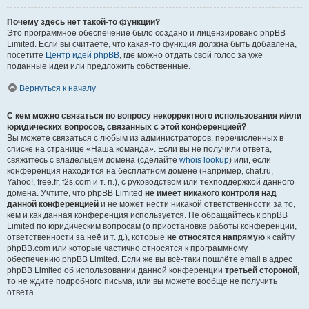
Почему здесь нет такой-то функции?
Это программное обеспечение было создано и лицензировано phpBB
Limited. Если вы считаете, что какая-то функция должна быть добавлена,
посетите
Центр идей phpBB
, где можно отдать свой голос за уже
поданные идеи или предложить собственные.
Вернуться к началу
С кем можно связаться по вопросу некорректного использования и/или
юридических вопросов, связанных с этой конференцией?
Вы можете связаться с любым из администраторов, перечисленных в
списке на странице «Наша команда». Если вы не получили ответа,
свяжитесь с владельцем домена (сделайте
whois lookup
) или, если
конференция находится на бесплатном домене (например, chat.ru,
Yahoo!, free.fr, f2s.com и т. п.), с руководством или техподдержкой данного
домена. Учтите, что phpBB Limited
не имеет никакого контроля над
данной конференцией
и не может нести никакой ответственности за то,
кем и как данная конференция используется. Не обращайтесь к phpBB
Limited по юридическим вопросам (о приостановке работы конференции,
ответственности за неё и т. д.), которые
не относятся напрямую
к сайту
phpBB.com или которые частично относятся к программному
обеспечению phpBB Limited. Если же вы всё-таки пошлёте email в адрес
phpBB Limited об использовании данной конференции
третьей стороной
,
то не ждите подробного письма, или вы можете вообще не получить
ответа.