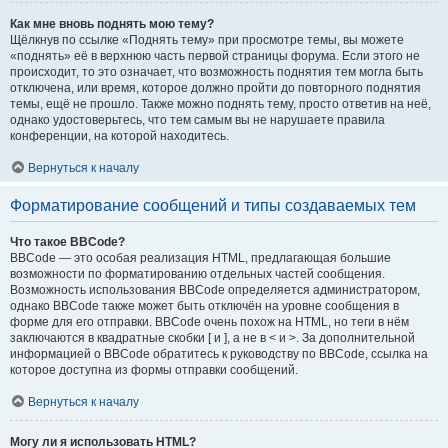
Как мне вновь поднять мою тему?
Щёлкнув по ссылке «Поднять тему» при просмотре темы, вы можете
«поднять» её в верхнюю часть первой страницы форума. Если этого не
происходит, то это означает, что возможность поднятия тем могла быть
отключена, или время, которое должно пройти до повторного поднятия
темы, ещё не прошло. Также можно поднять тему, просто ответив на неё,
однако удостоверьтесь, что тем самым вы не нарушаете правила
конференции, на которой находитесь.
Вернуться к началу
Форматирование сообщений и типы создаваемых тем
Что такое BBCode?
BBCode — это особая реализация HTML, предлагающая большие
возможности по форматированию отдельных частей сообщения.
Возможность использования BBCode определяется администратором,
однако BBCode также может быть отключён на уровне сообщения в
форме для его отправки. BBCode очень похож на HTML, но теги в нём
заключаются в квадратные скобки [ и ], а не в < и >. За дополнительной
информацией о BBCode обратитесь к руководству по BBCode, ссылка на
которое доступна из формы отправки сообщений.
Вернуться к началу
Могу ли я использовать HTML?