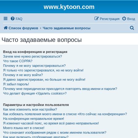
www.kytoon.com
FAQ
Регистрация
Вход
П
Список форумов
Часто задаваемые вопросы
о
Часто задаваемые вопросы
и
с
Вход на конференцию и регистрация
Зачем мне нужно регистрироваться?
к
Что такое COPPA?
Почему я не могу зарегистрироваться?
Я только что зарегистрировался, но не могу войти!
Почему я не могу войти?
Я давно зарегистрирован, но больше не могу войти!
Я забыл пароль!
Почему мне периодически приходится повторять ввод имени и пароля?
Что делает функция «Удалить cookies»?
Параметры и настройки пользователя
Как мне изменить мои настройки?
Как избежать появления моего имени в списке «Кто сейчас на конференции»?
На конференции неправильное время!
Я изменил часовой пояс, но время всё равно неправильное!
Моего языка нет в списке!
Что означают изображения рядом с моим именем пользователя?
Как мне включить отображение аватары?