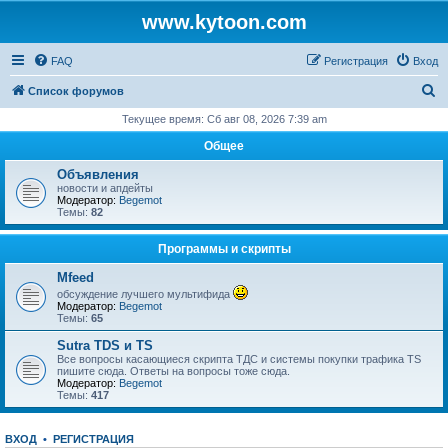
www.kytoon.com
FAQ
Регистрация
Вход
П
Список форумов
о
Текущее время: Сб авг 08, 2026 7:39 am
и
Общее
с
Объявления
к
новости и апдейты
Модератор:
Begemot
Темы:
82
Программы и скрипты
Mfeed
обсуждение лучшего мультифида
Модератор:
Begemot
Темы:
65
Sutra TDS и TS
Все вопросы касающиеся скрипта ТДС и системы покупки трафика TS
пишите сюда. Ответы на вопросы тоже сюда.
Модератор:
Begemot
Темы:
417
ВХОД
•
РЕГИСТРАЦИЯ